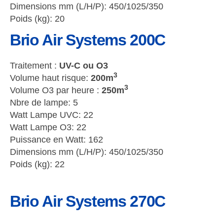
Dimensions mm (L/H/P): 450/1025/350
compris le textile) en retirant toutes traces
Poids (kg): 20
de virus et bactéries.
Brio Air Systems 200C
Traitement :
UV-C ou O3
3
Volume haut risque:
200m
3
Volume O3 par heure :
250m
Nbre de lampe: 5
Watt Lampe UVC: 22
Watt Lampe O3: 22
Puissance en Watt: 162
Dimensions mm (L/H/P): 450/1025/350
Poids (kg): 22
Brio Air Systems 270C