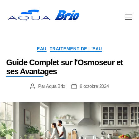
Aqua
Brio
Catégories
EAU
TRAITEMENT DE L'EAU
Guide Complet sur l’Osmoseur et
ses Avantages
Par
Aqua Brio
8 octobre 2024
Auteur
Date
de
de
l’article
l’article